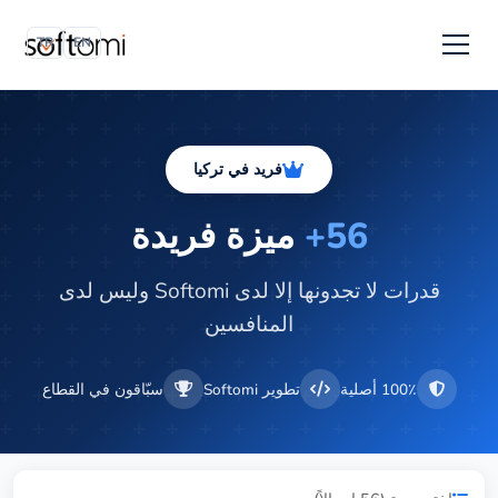
TR
EN
فريد في تركيا
56+
ميزة فريدة
قدرات لا تجدونها إلا لدى Softomi وليس لدى
المنافسين
100٪ أصلية
تطوير Softomi
سبّاقون في القطاع