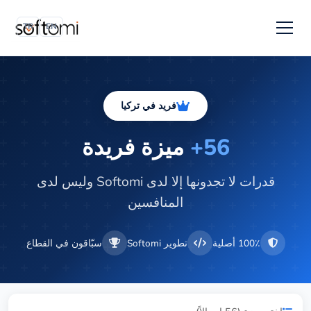
TR
EN
فريد في تركيا
56+
ميزة فريدة
قدرات لا تجدونها إلا لدى Softomi وليس لدى
المنافسين
100٪ أصلية
تطوير Softomi
سبّاقون في القطاع