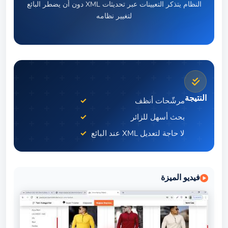
النظام يتذكر التعيينات عبر تحديثات XML دون أن يضطر البائع
لتغيير نظامه
النتيجة
مرشّحات أنظف
بحث أسهل للزائر
لا حاجة لتعديل XML عند البائع
فيديو الميزة