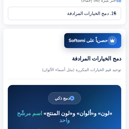
اختر ميزة (56 إجمالاً)
حصرياً على Softomi
دمج الخيارات المرادفة
توحيد قيم الخيارات المكررة (مثل أسماء الألوان)
دمج ذكي
«لون» و«ألوان» و«لون المنتج»
اسم مرشّح
واحد