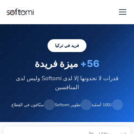
TR
EN
فريد في تركيا
56+
ميزة فريدة
قدرات لا تجدونها إلا لدى Softomi وليس لدى
المنافسين
100٪ أصلية
تطوير Softomi
سبّاقون في القطاع