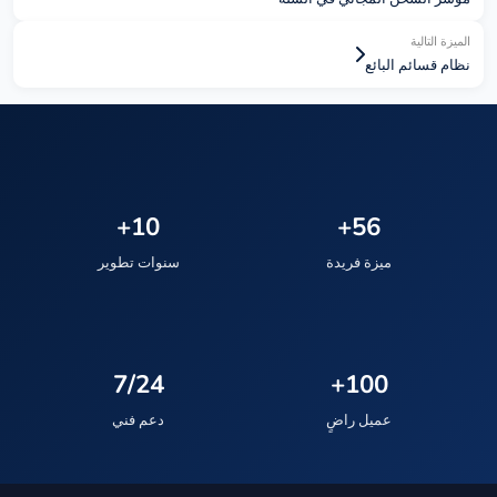
الميزة التالية
نظام قسائم البائع
10+
56+
ميزة فريدة
سنوات تطوير
7/24
100+
عميل راضٍ
دعم فني