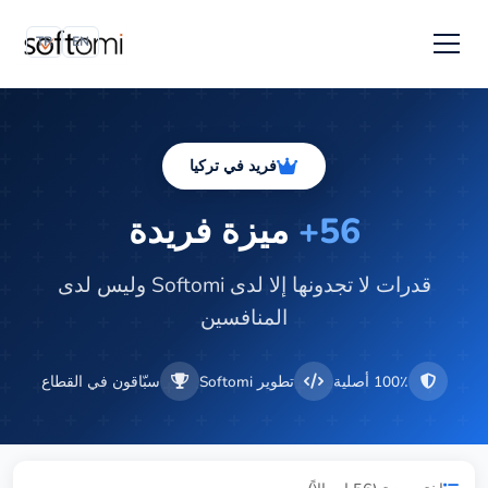
TR
EN
فريد في تركيا
56+
ميزة فريدة
قدرات لا تجدونها إلا لدى Softomi وليس لدى
المنافسين
100٪ أصلية
تطوير Softomi
سبّاقون في القطاع