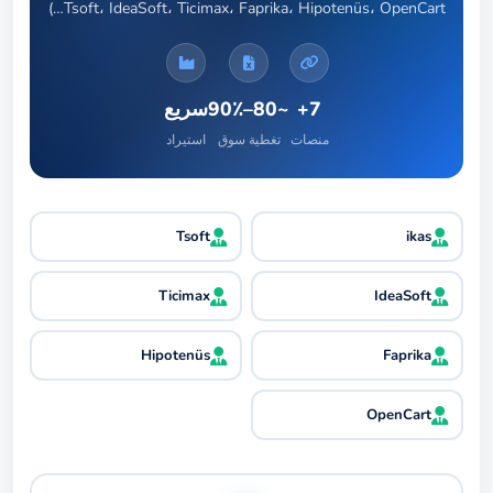
Tsoft، IdeaSoft، Ticimax، Faprika، Hipotenüs، OpenCart…)
7+
~80–90٪
سريع
منصات
تغطية سوق
استيراد
Tsoft
ikas
Ticimax
IdeaSoft
Hipotenüs
Faprika
OpenCart