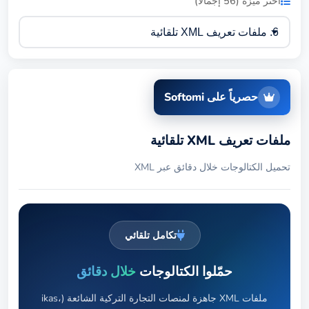
اختر ميزة (56 إجمالاً)
حصرياً على Softomi
ملفات تعريف XML تلقائية
تحميل الكتالوجات خلال دقائق عبر XML
تكامل تلقائي
حمّلوا الكتالوجات
خلال دقائق
ملفات XML جاهزة لمنصات التجارة التركية الشائعة (ikas،