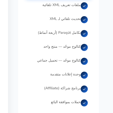
ملفات تعريف XML تلقائية
تحديث تلقائي لـ XML
تكامل Paraşüt (أربعة أنماط)
كتالوج موحّد — منتج واحد
كتالوج موحّد — تحميل جماعي
وحدة إعلانات متقدمة
برنامج شراكة (Affiliate)
حملات بموافقة البائع