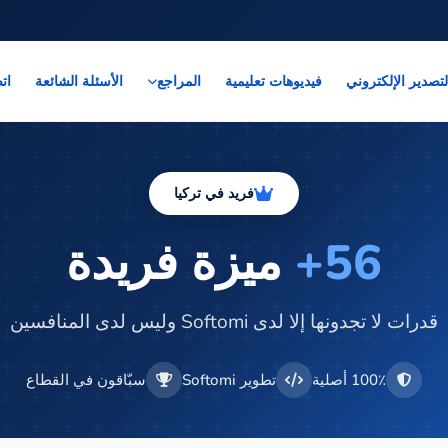
لتصدير الإلكتروني
فيديوهات تعليمية
الأسئلة الشائعة
ات
المراجع
فريد في تركيا
56+
ميزة فريدة
قدرات لا تجدونها إلا لدى Softomi وليس لدى المنافسين
100٪ أصلية
تطوير Softomi
سبّاقون في القطاع