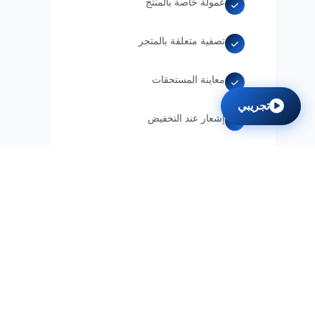
عمولة خاصة بالمنتج
تصفية متعلقة بالمتجر
معاينة المستحقات
تجريبي
إشعار عند التخفيض
وحدة عروض متقدمة
وحدة بحث مخصصة
حد أدنى للمخزون من XML
حد أدنى للمخزون من N11
حد أدنى للمخزون من Trendyol