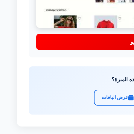
و
ه الميزة؟
عرض الباقات