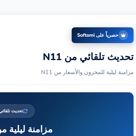
حصرياً على Softomi
تحديث تلقائي من N11
مزامنة ليلية للمخزون والأسعار من N11
تحديث تلقائي
مزامنة ليلية م