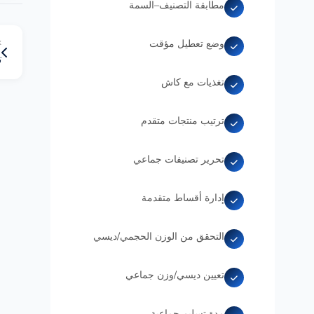
مطابقة التصنيف–السمة
وضع تعطيل مؤقت
k
ت
تغذيات مع كاش
ترتيب منتجات متقدم
تحرير تصنيفات جماعي
إدارة أقساط متقدمة
التحقق من الوزن الحجمي/ديسي
تعيين ديسي/وزن جماعي
مدة تسليم جماعية