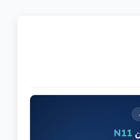
ن
N11