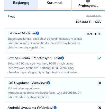
Başlangıç
Kurumsal
Profesyonel
Fiyat
215.000 TL
195.000 TL +KDV
E-Ticaret Modelleri
+B2C+B2B
Sitede satıcılar gibi site sahibi de kendi mağazasını açarak
ürünlerinin satışını yapabilir. Ayrıca sitede bayileriniz de
birbirlerine satış yapabilirler.
Sızma/Güvenlik (Penetrasyon) Testi
Softomi C2C pazaryeri yazılımı, TOBB onaylı sızma
(penetrasyon) testinden, herhangi bir güvenlik açığı
olmadan başarıyla geçmiştir. İlgili testi siz de sitenize
özel olarak yaptırarak Güvenli Eticaret damgasını
kolaylıkla alabilirsiniz.
✕
IOS Uygulama (Webview)
IOS webview uygulamayı
https://apps.apple.com/tr/app/softomi-w/id1550988910?
l=tr linkinden inceleyebilirsiniz.
✕
Android Uygulama (Webview)