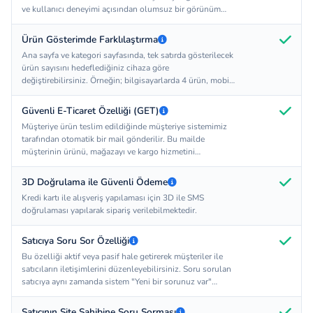
ve kullanıcı deneyimi açısından olumsuz bir görünüm
oluşturmaktadır. Tasarım sihirbamız ile masaüstü
bilgisayarlar için farklı, mobil cihazlar için farklı, ipad'ler
Ürün Gösterimde Farklılaştırma
için farklı ölçülerde slider ve bannerlar ekleyerek kullanıcı
Ana sayfa ve kategori sayfasında, tek satırda gösterilecek
deneyimini en üst düzeye çıkarabilirsiniz.
ürün sayısını hedeflediğiniz cihaza göre
değiştirebilirsiniz. Örneğin; bilgisayarlarda 4 ürün, mobil
cihazlarda 2 ürün, ipadde 3 ürün yanyana görünsün.
Güvenli E-Ticaret Özelliği (GET)
Müşteriye ürün teslim edildiğinde müşteriye sistemimiz
tarafından otomatik bir mail gönderilir. Bu mailde
müşterinin ürünü, mağazayı ve kargo hizmetini
değerlendirmesi istenir. Müşteri bu maile tıklayarak
siparişi değerlendirdiğinde ürüne GET onayı vermiş
3D Doğrulama ile Güvenli Ödeme
sayılır. Müşteriye ilgili mail 3 gün süre ile her gün
Kredi kartı ile alışveriş yapılaması için 3D ile SMS
otomatik olarak gönderilir. Müşteri maile tıklayarak
doğrulaması yapılarak sipariş verilebilmektedir.
siparişi değerlendirmezse, 4. Gün otomatik Get onayı
verildiğine dair mail gönderilir. Bu süre içerisinde sipariş
tutarı blokede tutulur ve site sahibinin talimatı ile tahsilat
Satıcıya Soru Sor Özelliği
kurumu tarafından site sahibi ve satıcı hesaplarına
Bu özelliği aktif veya pasif hale getirerek müşteriler ile
ödemesi yapılır.
satıcıların iletişimlerini düzenleyebilirsiniz. Soru sorulan
satıcıya aynı zamanda sistem "Yeni bir sorunuz var"
içerikli bir mail ile bilgilendirme yapmaktadır.
Satıcının Site Sahibine Soru Sorması