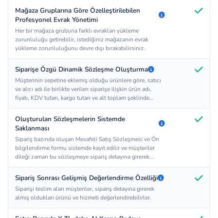
epey.com ürünleri sitenizden daha hızlı çeker ve bu işlem
sırasında sitenizin veritabanı kullanılmadığından sitenizin
Mağaza Gruplarına Göre Özelleştirilebilen
performansı olumsuz olarak etkilenmemiş olur. Not:
Profesyonel Evrak Yönetimi
Ürünlerinizi epey.com'a yükleyebilmek için epey.com ile
Her bir mağaza grubuna farklı evrakları yükleme
anlaşma yapmalısınız.
zorunluluğu getirebilir, istediğiniz mağazanın evrak
yükleme zorunluluğunu devre dışı bırakabilirsiniz.
Siparişe Özgü Dinamik Sözleşme Oluşturma
Müşterinin sepetine eklemiş olduğu ürünlere göre, satıcı
ve alıcı adı ile birlikte verilen siparişe ilişkin ürün adı,
fiyatı, KDV tutarı, kargo tutarı ve alt toplam şeklinde
bilgilerin de bulunduğu dinamik mesafeli satış
sözleşmesi ile ön bilgilendirme formu sistem tarafından
Oluşturulan Sözleşmelerin Sistemde
oluşturulur. (Yasal zorunluluktur)
Saklanması
Sipariş bazında oluşan Mesafeli Satış Sözleşmesi ve Ön
bilgilendirme formu sistemde kayıt edilir ve müşteriler
dileği zaman bu sözleşmeye sipariş detayına girerek
ulaşabilirler.
Sipariş Sonrası Gelişmiş Değerlendirme Özelliği
Siparişi teslim alan müşteriler, sipariş detayına girerek
almış oldukları ürünü ve hizmeti değerlendirebilirler.