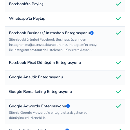
Facebook'ta Paylaş
Whatsapp'la Paylaş
Facebook Business/ Instashop Entegrasyonu
Sitenizdeki ürünleri Facebook Business üzerinden
Instagram mağazanıza aktarabilirsiniz. Instagram’ın onayı
ile Instagram sayfanızda listelenen ürünlere tıklayan
müşteriler sitenizde ilgili ürüne direkt ulaşarak alım işlemi
yapabilirler.
Facebook Pixel Dönüşüm Entegrasyonu
Google Analitik Entegrasyonu
Google Remarketing Entegrasyonu
Google Adwords Entegrasyonu
Siteniz Google Adwords'e entegre olarak çalışır ve
dönüşümleri izlenebilir.