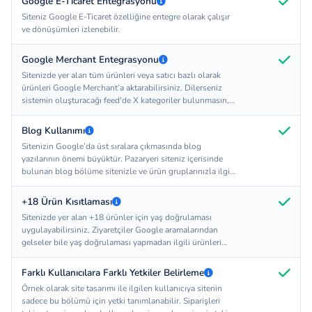
Google E-Ticaret Entegrasyonu
Siteniz Google E-Ticaret özelliğine entegre olarak çalışır
ve dönüşümleri izlenebilir.
Google Merchant Entegrasyonu
Sitenizde yer alan tüm ürünleri veya satıcı bazlı olarak
ürünleri Google Merchant’a aktarabilirsiniz. Dilerseniz
sistemin oluşturacağı feed'de X kategoriler bulunmasın,
sadece Y tutar üzerindeki ürünler bu feede eklensin gibi
tanımlamalar yapabilirsiniz. Sitenizdeki ürünler her iki
Blog Kullanımı
saatte bir taranarak Google Merhant'ın çekmesi için hazır
Sitenizin Google’da üst sıralara çıkmasında blog
olarak tutulur. Böylelikle Google Merchant ürünleri
yazılarının önemi büyüktür. Pazaryeri siteniz içerisinde
sitenizden daha hızlı çeker ve bu işlem sırasında sitenizin
bulunan blog bölüme sitenizle ve ürün gruplarınızla ilgili
veritabanı kullanılmadığından sitenizin performansı
blog yazıları yazarak Google’da yerinizi
olumsuz olarak etkilenmemiş olur.
güçlendirebilirsiniz.
+18 Ürün Kısıtlaması
Sitenizde yer alan +18 ürünler için yaş doğrulaması
uygulayabilirsiniz. Ziyaretçiler Google aramalarından
gelseler bile yaş doğrulaması yapmadan ilgili ürünleri
göremezler.
Farklı Kullanıcılara Farklı Yetkiler Belirleme
Örnek olarak site tasarımı ile ilgilen kullanıcıya sitenin
sadece bu bölümü için yetki tanımlanabilir. Siparişleri