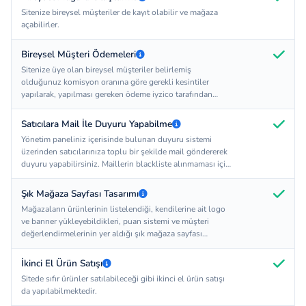
Sitenize bireysel müşteriler de kayıt olabilir ve mağaza
açabilirler.
Bireysel Müşteri Ödemeleri
Sitenize üye olan bireysel müşteriler belirlemiş
olduğunuz komisyon oranına göre gerekli kesintiler
yapılarak, yapılması gereken ödeme iyzico tarafından
hesaplarına aktarılır.
Satıcılara Mail İle Duyuru Yapabilme
Yönetim paneliniz içerisinde bulunan duyuru sistemi
üzerinden satıcılarınıza toplu bir şekilde mail göndererek
duyuru yapabilirsiniz. Maillerin blackliste alınmaması için
günlük duyuru limiti 150 adettir.
Şık Mağaza Sayfası Tasarımı
Mağazaların ürünlerinin listelendiği, kendilerine ait logo
ve banner yükleyebildikleri, puan sistemi ve müşteri
değerlendirmelerinin yer aldığı şık mağaza sayfası
tasarımı bulunmaktadır.
İkinci El Ürün Satışı
Sitede sıfır ürünler satılabileceği gibi ikinci el ürün satışı
da yapılabilmektedir.