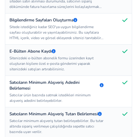
siteden satın alınması durumunda, satıcının sipariş
dökümünde fatura hazırlama süreçlerini kolaylaştırmak
için KDV grubu bazında siparişini görebilmekte ve çok
daha hızlı bir şekilde ürünün faturasını
Bilgilendirme Sayfaları Oluşturma
hazırlayabilmektedir.
Sitede istediğiniz kadar SEO'ya uygun bilgilendirme
sayfası oluşturabilir ve yayınlayabilirsiniz. Bu sayfalara
HTML içerik, video ve görsel ekleyerek sitenizi tanıtabilir,
reklam, üyelik, GET sistemi ve diğer konularda bilgiler
ekleyebilirsiniz.
E-Bülten Abone Kaydı
Sitenizdeki e-bülten abonelik formu üzerinden kayıt
oluşturan kişilere özel e-posta gönderimi yaparak
sitenizdeki satışları artırabilirsiniz.
Satıcıların Minimum Alışveriş Adedini
Belirlemesi
Satıcılar ürün bazında satmak istedikleri minimum
alışveriş adedini belirleyebilirler.
Satıcıların Minimum Alışveriş Tutarı Belirlemesi
Satıcılar minimum alışveriş tutarı belirleyebilirler. Bu tutar
altında sipariş verilmeye çalışıldığında sepette satıcı
bazında uyarı verilir.