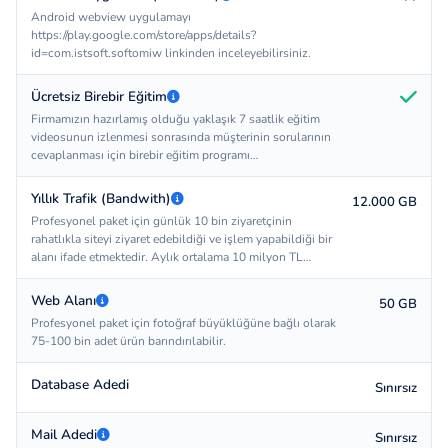
Android webview uygulamayı
https://play.google.com/store/apps/details?
id=com.istsoft.softomiw linkinden inceleyebilirsiniz.
Ücretsiz Birebir Eğitim
Firmamızın hazırlamış olduğu yaklaşık 7 saatlik eğitim
videosunun izlenmesi sonrasında müşterinin sorularının
cevaplanması için birebir eğitim programı
düzenlenmektedir.
Yıllık Trafik (Bandwith)
12.000 GB
Profesyonel paket için günlük 10 bin ziyaretçinin
rahatlıkla siteyi ziyaret edebildiği ve işlem yapabildiği bir
alanı ifade etmektedir. Aylık ortalama 10 milyon TL
civarında ciroya tekabül etmektedir.
Web Alanı
50 GB
Profesyonel paket için fotoğraf büyüklüğüne bağlı olarak
75-100 bin adet ürün barındırılabilir.
Database Adedi
Sınırsız
Mail Adedi
Sınırsız