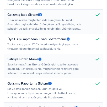
kategorisinde sadece bilgisayarlara ilişkin özellikleri,
buzdolabı kategorisinde sadece buzdolabına ilişkin
özellikleri görerek bu bölümlere veri girişi yapabilirler.
Gelişmiş İade Sistemi
Ürün satın alan müşteriler, iade süreçlerini bu modül
üzerinden başlatabilirler, ürün görseli yükleyebilirler, iade
sebebini ve açıklama bilgilerini girebilirler. Ürünün iadesi
satıcının onayına düşer ve satıcının onaylaması ile
müşteri ürünü kargoya iade olarak verebilir.
Üye Girişi Yapmadan Fiyatı Göstermeme
Toptan satış yapan C2C sitelerinde üye girişi yapılmadan
fiyatların gösterilmemesi sağlayabilirsiniz.
Satıcıya Rozet Atama
Satıcılarınıza Altın, Bronz, Gümüş gibi rozetler atayarak
onları ödüllendirebilirsiniz. Müşterileriniz rozetlere göre
satıcının ne kadar eski veya teslimat sözünü yerine
getirdiği gibi konularda bilgi sahibi olabilirler.
Gelişmiş Raporlama Sistemi
Siz ve satıcılarınız satışlar, ürünler, gelir ve
komisyonlarına ilişkin raporları günlük, haftalık, aylık,
yıllık ve iki tarih aralığı şeklinde filtreleyerek
inceleyebilirler.