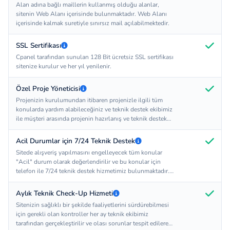
Alan adına bağlı maillerin kullanmış olduğu alanlar,
sitenin Web Alanı içerisinde bulunmaktadır. Web Alanı
içerisinde kalmak suretiyle sınırsız mail açılabilmektedir.
SSL Sertifikası
Cpanel tarafından sunulan 128 Bit ücretsiz SSL sertifikası
sitenize kurulur ve her yıl yenilenir.
Özel Proje Yöneticisi
Projenizin kurulumundan itibaren projenizle ilgili tüm
konularda yardım alabileceğiniz ve teknik destek ekibimiz
ile müşteri arasında projenin hazırlanış ve teknik destek
süreçlerini takip eden proje yöneticisi bulunmaktadır.
Projenizin hazırlanması ve sonraki süreçlerde çözüm
Acil Durumlar için 7/24 Teknik Destek
ortağınız olarak yanınızdayız.
Sitede alışveriş yapılmasını engelleyecek tüm konular
"Acil" durum olarak değerlendirilir ve bu konular için
telefon ile 7/24 teknik destek hizmetimiz bulunmaktadır.
Diğer olağan teknik destek ihtiyaçları için ise site
sahibinin panelinde bulunan Destek Sistemi üzerinden
Aylık Teknik Check-Up Hizmeti
teknik destek hizmeti sunulmaktadır.
Sitenizin sağlıklı bir şekilde faaliyetlerini sürdürebilmesi
için gerekli olan kontroller her ay teknik ekibimiz
tarafından gerçekleştirilir ve olası sorunlar tespit edilerek