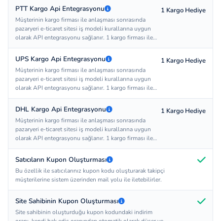
bir adet kargo firması ile hediye olarak entegre
PTT Kargo Api Entegrasyonu
1 Kargo Hediye
edilebilir. Site sahibi anlaştığı kargo firmasını
Müşterinin kargo firması ile anlaşması sonrasında
Softomi'a ileterek entegrasyon sürecini başlatır. 15
pazaryeri e-ticaret sitesi iş modeli kurallarına uygun
gün içerisinde entegrasyon işlemi tamamlanır. Site
olarak API entegrasyonu sağlanır. 1 kargo firması ile
sahibinin kargo firmaları ile anlaşıp anlaşmaması
entegrasyon hediye olarak sunulmaktadır. Site sadece
Softomi'un sorumluluğunda değildir.
bir adet kargo firması ile hediye olarak entegre
UPS Kargo Api Entegrasyonu
1 Kargo Hediye
edilebilir. Site sahibi anlaştığı kargo firmasını
Müşterinin kargo firması ile anlaşması sonrasında
Softomi'a ileterek entegrasyon sürecini başlatır. 15
pazaryeri e-ticaret sitesi iş modeli kurallarına uygun
gün içerisinde entegrasyon işlemi tamamlanır. Site
olarak API entegrasyonu sağlanır. 1 kargo firması ile
sahibinin kargo firmaları ile anlaşıp anlaşmaması
entegrasyon hediye olarak sunulmaktadır. Site sadece
Softomi'un sorumluluğunda değildir.
bir adet kargo firması ile hediye olarak entegre
DHL Kargo Api Entegrasyonu
1 Kargo Hediye
edilebilir. Site sahibi anlaştığı kargo firmasını
Müşterinin kargo firması ile anlaşması sonrasında
Softomi'a ileterek entegrasyon sürecini başlatır. 15
pazaryeri e-ticaret sitesi iş modeli kurallarına uygun
gün içerisinde entegrasyon işlemi tamamlanır. Site
olarak API entegrasyonu sağlanır. 1 kargo firması ile
sahibinin kargo firmaları ile anlaşıp anlaşmaması
entegrasyon hediye olarak sunulmaktadır. Site sadece
Softomi'un sorumluluğunda değildir.
bir adet kargo firması ile hediye olarak entegre
Satıcıların Kupon Oluşturması
edilebilir. Site sahibi anlaştığı kargo firmasını
Bu özellik ile satıcılarınız kupon kodu oluşturarak takipçi
Softomi'a ileterek entegrasyon sürecini başlatır. 15
müşterilerine sistem üzerinden mail yolu ile iletebilirler.
gün içerisinde entegrasyon işlemi tamamlanır. Site
sahibinin kargo firmaları ile anlaşıp anlaşmaması
Softomi'un sorumluluğunda değildir.
Site Sahibinin Kupon Oluşturması
Site sahibinin oluşturduğu kupon kodundaki indirim