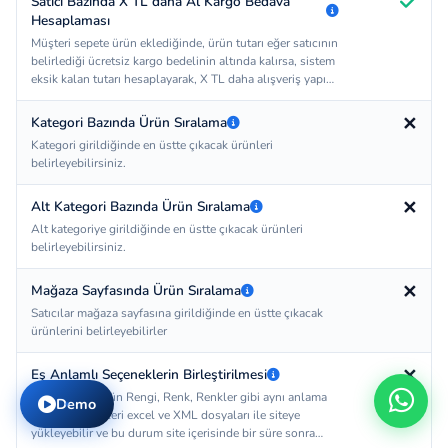
Satıcı Bazında X TL daha Al Kargo Bedava
Hesaplaması
Müşteri sepete ürün eklediğinde, ürün tutarı eğer satıcının
belirlediği ücretsiz kargo bedelinin altında kalırsa, sistem
eksik kalan tutarı hesaplayarak, X TL daha alışveriş yapın,
ücretsiz kargo kazanın şeklinde pop-up çıkararak daha
fazla alışveriş yapılması için müşteriyi teşvik eder.
✕
Kategori Bazında Ürün Sıralama
Kategori girildiğinde en üstte çıkacak ürünleri
belirleyebilirsiniz.
✕
Alt Kategori Bazında Ürün Sıralama
Alt kategoriye girildiğinde en üstte çıkacak ürünleri
belirleyebilirsiniz.
✕
Mağaza Sayfasında Ürün Sıralama
Satıcılar mağaza sayfasına girildiğinde en üstte çıkacak
ürünlerini belirleyebilirler
✕
Eş Anlamlı Seçeneklerin Birleştirilmesi
Satıcılarınız Ürün Rengi, Renk, Renkler gibi aynı anlama
Demo
gelen seçenekleri excel ve XML dosyaları ile siteye
yükleyebilir ve bu durum site içerisinde bir süre sonra