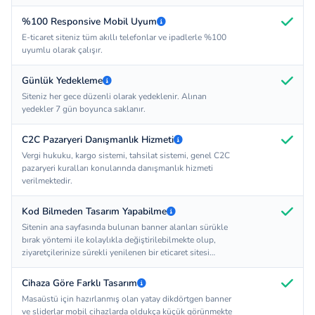
önceden çözülür.
%100 Responsive Mobil Uyum
E-ticaret siteniz tüm akıllı telefonlar ve ipadlerle %100
uyumlu olarak çalışır.
Günlük Yedekleme
Siteniz her gece düzenli olarak yedeklenir. Alınan
yedekler 7 gün boyunca saklanır.
C2C Pazaryeri Danışmanlık Hizmeti
Vergi hukuku, kargo sistemi, tahsilat sistemi, genel C2C
pazaryeri kuralları konularında danışmanlık hizmeti
verilmektedir.
Kod Bilmeden Tasarım Yapabilme
Sitenin ana sayfasında bulunan banner alanları sürükle
bırak yöntemi ile kolaylıkla değiştirilebilmekte olup,
ziyaretçilerinize sürekli yenilenen bir eticaret sitesi
olduğunuzu gösterebilirsiniz.
Cihaza Göre Farklı Tasarım
Masaüstü için hazırlanmış olan yatay dikdörtgen banner
ve sliderlar mobil cihazlarda oldukça küçük görünmekte