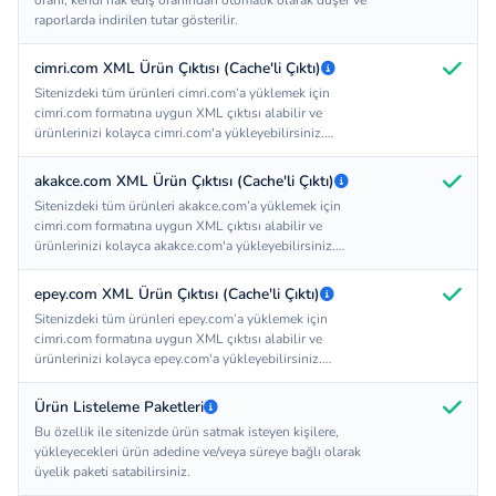
oranı, kendi hak ediş oranından otomatik olarak düşer ve
raporlarda indirilen tutar gösterilir.
cimri.com XML Ürün Çıktısı (Cache'li Çıktı)
Sitenizdeki tüm ürünleri cimri.com’a yüklemek için
cimri.com formatına uygun XML çıktısı alabilir ve
ürünlerinizi kolayca cimri.com'a yükleyebilirsiniz.
Dilerseniz sistemin oluşturacağı feed'de ürünlerinin
bulunmasını istemediğiniz satıcıları hariç tutabilir, X
akakce.com XML Ürün Çıktısı (Cache'li Çıktı)
kategoriler bulunmasın, sadece Y tutar üzerindeki ürünler
Sitenizdeki tüm ürünleri akakce.com’a yüklemek için
bu feede eklensin gibi tanımlamalar yapabilirsiniz.
cimri.com formatına uygun XML çıktısı alabilir ve
Sitenizdeki ürünler her iki saatte bir taranarak cimri'nin
ürünlerinizi kolayca akakce.com'a yükleyebilirsiniz.
çekmesi için hazır olarak tutulur. Böylelikle cimri.com
Dilerseniz sistemin oluşturacağı feed'de ürünlerinin
ürünleri sitenizden daha hızlı çeker ve bu işlem sırasında
bulunmasını istemediğiniz satıcıları hariç tutabilir, X
sitenizin veritabanı kullanılmadığından sitenizin
epey.com XML Ürün Çıktısı (Cache'li Çıktı)
kategoriler bulunmasın, sadece Y tutar üzerindeki ürünler
performansı olumsuz olarak etkilenmemiş olur. Not:
Sitenizdeki tüm ürünleri epey.com’a yüklemek için
bu feede eklensin gibi tanımlamalar yapabilirsiniz.
Ürünlerinizi cimri.com'a yükleyebilmek için cimri.com ile
cimri.com formatına uygun XML çıktısı alabilir ve
Sitenizdeki ürünler her iki saatte bir taranarak cimri'nin
anlaşma yapmalısınız.
ürünlerinizi kolayca epey.com'a yükleyebilirsiniz.
çekmesi için hazır olarak tutulur. Böylelikle akakce.com
Dilerseniz sistemin oluşturacağı feed'de ürünlerinin
ürünleri sitenizden daha hızlı çeker ve bu işlem sırasında
bulunmasını istemediğiniz satıcıları hariç tutabilir, X
sitenizin veritabanı kullanılmadığından sitenizin
Ürün Listeleme Paketleri
kategoriler bulunmasın, sadece Y tutar üzerindeki ürünler
performansı olumsuz olarak etkilenmemiş olur. Not:
Bu özellik ile sitenizde ürün satmak isteyen kişilere,
bu feede eklensin gibi tanımlamalar yapabilirsiniz.
Ürünlerinizi akakce.com'a yükleyebilmek için akakce.com
yükleyecekleri ürün adedine ve/veya süreye bağlı olarak
Sitenizdeki ürünler her iki saatte bir taranarak
ile anlaşma yapmalısınız.
üyelik paketi satabilirsiniz.
epey.com'un çekmesi için hazır olarak tutulur. Böylelikle