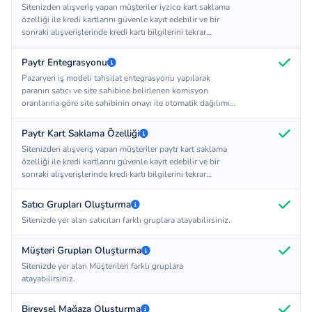
Sitenizden alışveriş yapan müşteriler iyzico kart saklama
tane tahsilat kurumu ile entegrasyonu kapsamaktadır.
özelliği ile kredi kartlarını güvenle kayıt edebilir ve bir
sonraki alışverişlerinde kredi kartı bilgilerini tekrar
girmelerine gerek olmaksınız hızlı bir şekilde
alışverişlerini tamamlayabilirler. Bu özelliğin
Paytr Entegrasyonu
çalışabilmesi için iyzico'dan kart saklama hizmet paketi
Pazaryeri iş modeli tahsilat entegrasyonu yapılarak
satın alınmalıdır.
paranın satıcı ve site sahibine belirlenen komisyon
oranlarına göre site sahibinin onayı ile otomatik dağılımı
sağlanır. Site sahibinin tahsilat kurumları ile anlaşıp
anlaşmaması Softomi'un sorumluluğunda değildir.
Paytr Kart Saklama Özelliği
HEDİYE olarak sunulan tahsilat entegrasyonu sadece 1
Sitenizden alışveriş yapan müşteriler paytr kart saklama
tane tahsilat kurumu ile entegrasyonu kapsamaktadır.
özelliği ile kredi kartlarını güvenle kayıt edebilir ve bir
sonraki alışverişlerinde kredi kartı bilgilerini tekrar
girmelerine gerek olmaksınız hızlı bir şekilde
alışverişlerini tamamlayabilirler. Bu özelliğin
Satıcı Grupları Oluşturma
çalışabilmesi için paytr'den kart saklama hizmet paketi
Sitenizde yer alan satıcıları farklı gruplara atayabilirsiniz.
satın alınmalıdır.
Müşteri Grupları Oluşturma
Sitenizde yer alan Müşterileri farklı gruplara
atayabilirsiniz.
Bireysel Mağaza Oluşturma