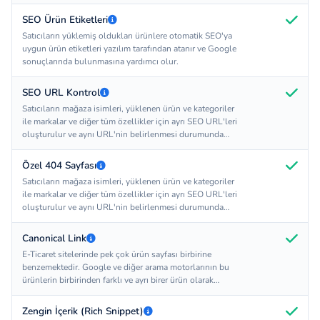
yönlendirebilirsiniz.
SEO Ürün Etiketleri
Satıcıların yüklemiş oldukları ürünlere otomatik SEO'ya
uygun ürün etiketleri yazılım tarafından atanır ve Google
sonuçlarında bulunmasına yardımcı olur.
SEO URL Kontrol
Satıcıların mağaza isimleri, yüklenen ürün ve kategoriler
ile markalar ve diğer tüm özellikler için ayrı SEO URL'leri
oluşturulur ve aynı URL'nin belirlenmesi durumunda
sistem uyarı vererek URL'nin değiştirilmesini sağlar.
Özel 404 Sayfası
Satıcıların mağaza isimleri, yüklenen ürün ve kategoriler
ile markalar ve diğer tüm özellikler için ayrı SEO URL'leri
oluşturulur ve aynı URL'nin belirlenmesi durumunda
sistem uyarı vererek URL'nin değiştirilmesini sağlar.
Canonical Link
E-Ticaret sitelerinde pek çok ürün sayfası birbirine
benzemektedir. Google ve diğer arama motorlarının bu
ürünlerin birbirinden farklı ve ayrı birer ürün olarak
indeksleyebilmesi için canonical linkler sistem tarafından
otomatik olarak oluşturulur.
Zengin İçerik (Rich Snippet)