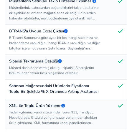
Müşterilerin Satıcıları Takip Listesine Eklemesi
Müşterileriniz satıcılardan beğendiklerini takip listelerine
ekleyebilirler, onların mağazalarına eklediği ürünlerden
haberdar olabilirler, mail bültenlerine üye olarak mail
alabilirler.
BTRANS'a Uygun Excel Çıktısı
E-Ticaret Kanununa göre ayda bir kez hangi satıcınıza ne
kadar ödeme yapıldığını, hangi IBAN'a yapıldığını ve diğer
bilgileri içeren dosyanın Gelir İdaresi Başkanlığı'nın
https://btrans.gib.gov.tr/sidebtrans/loginbtrans.html
linkinde bulunan adresine üye olunarak yüklenmelidir.
Siparişi Tekrarlama Özelliği
Sistemimiz BTRANS'a uygun excel çıktısını otomatik
Müşteri daha önce vermiş olduğu siparişi, Siparişlerim
olarak oluşturmaktadır.
bölümünden tekrar hızlı bir şekilde verebilir.
Satıcının Mağazasındaki Ürünlerin Fiyatlarını
Toplu Bir Şekilde % X Oranında Artırıp Azaltması
XML ile Toplu Ürün Yükleme
Tedarikçileriniz kendi sitelerinden veya N11, Trendyol,
Hepsiburada, Gittigidiyor gibi pazar yerlerinden aldıkları
ürün çıktılarını, XML formatında kendi panellerinden
siteye yükleyebilirler.