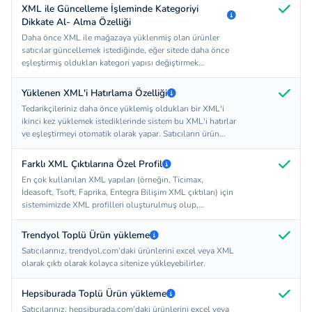
XML ile Güncelleme İşleminde Kategoriyi
Dikkate Al- Alma Özelliği
Daha önce XML ile mağazaya yüklenmiş olan ürünler
satıcılar güncellemek istediğinde, eğer sitede daha önce
eşleştirmiş oldukları kategori yapısı değiştirmek
istemiyorlarsa, kategorileri dikkate alma seçeneğini
seçerek, kategori eşleştirmesi yapmadan mevcut
Yüklenen XML'i Hatırlama Özelliği
ürünlerinin stok ve fiyatlarının güncelleyebilirler.
Tedarikçileriniz daha önce yüklemiş oldukları bir XML'i
ikinci kez yüklemek istediklerinde sistem bu XML'i hatırlar
ve eşleştirmeyi otomatik olarak yapar. Satıcıların ürün
güncellemesini hızlandırarak çok önemli bir iş yükünü
azaltır. Böylece satıcılarınız sitenize yüklediği ürünleri
Farklı XML Çıktılarına Özel Profil
kolaylıkla güncelleyerek sitenizdeki ürün adet ve
En çok kullanılan XML yapıları (örneğin, Ticimax,
fiyatlarının güncel kalmasını sağlarlar.
İdeasoft, Tsoft, Faprika, Entegra Bilişim XML çıktıları) için
sistemimizde XML profilleri oluşturulmuş olup,
satıcıların XML linkini yapıştırması ve ilgili profili seçmesi
yeterli olmaktadır. Sistemimiz eşleştirme işlemlerini
Trendyol Toplü Ürün yükleme
otomatik olarak yapmaktadır. Satıcıların sadece kategori
Satıcılarınız, trendyol.com’daki ürünlerini excel veya XML
eşleştirmesi yapması yeterlidir.
olarak çıktı olarak kolayca sitenize yükleyebilirler.
Hepsiburada Toplü Ürün yükleme
Satıcılarınız, hepsiburada.com’daki ürünlerini excel veya