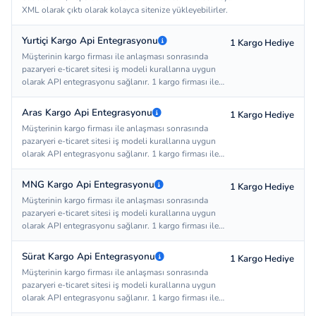
XML olarak çıktı olarak kolayca sitenize yükleyebilirler.
Yurtiçi Kargo Api Entegrasyonu
1 Kargo Hediye
Müşterinin kargo firması ile anlaşması sonrasında
pazaryeri e-ticaret sitesi iş modeli kurallarına uygun
olarak API entegrasyonu sağlanır. 1 kargo firması ile
entegrasyon hediye olarak sunulmaktadır. Site sadece
bir adet kargo firması ile hediye olarak entegre
Aras Kargo Api Entegrasyonu
1 Kargo Hediye
edilebilir. Site sahibi anlaştığı kargo firmasını
Müşterinin kargo firması ile anlaşması sonrasında
Softomi'a ileterek entegrasyon sürecini başlatır. 15
pazaryeri e-ticaret sitesi iş modeli kurallarına uygun
gün içerisinde entegrasyon işlemi tamamlanır. Site
olarak API entegrasyonu sağlanır. 1 kargo firması ile
sahibinin kargo firmaları ile anlaşıp anlaşmaması
entegrasyon hediye olarak sunulmaktadır. Site sadece
Softomi'un sorumluluğunda değildir.
bir adet kargo firması ile hediye olarak entegre
MNG Kargo Api Entegrasyonu
1 Kargo Hediye
edilebilir. Site sahibi anlaştığı kargo firmasını
Müşterinin kargo firması ile anlaşması sonrasında
Softomi'a ileterek entegrasyon sürecini başlatır. 15
pazaryeri e-ticaret sitesi iş modeli kurallarına uygun
gün içerisinde entegrasyon işlemi tamamlanır. Site
olarak API entegrasyonu sağlanır. 1 kargo firması ile
sahibinin kargo firmaları ile anlaşıp anlaşmaması
entegrasyon hediye olarak sunulmaktadır. Site sadece
Softomi'un sorumluluğunda değildir.
bir adet kargo firması ile hediye olarak entegre
Sürat Kargo Api Entegrasyonu
1 Kargo Hediye
edilebilir. Site sahibi anlaştığı kargo firmasını
Müşterinin kargo firması ile anlaşması sonrasında
Softomi'a ileterek entegrasyon sürecini başlatır. 15
pazaryeri e-ticaret sitesi iş modeli kurallarına uygun
gün içerisinde entegrasyon işlemi tamamlanır. Site
olarak API entegrasyonu sağlanır. 1 kargo firması ile
sahibinin kargo firmaları ile anlaşıp anlaşmaması
entegrasyon hediye olarak sunulmaktadır. Site sadece
Softomi'un sorumluluğunda değildir.