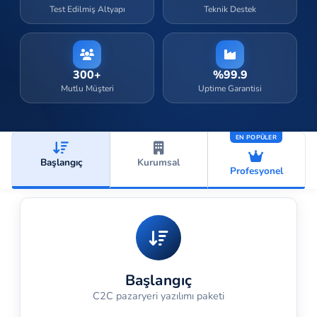
Test Edilmiş Altyapı
Teknik Destek
300+
%99.9
Mutlu Müşteri
Uptime Garantisi
EN POPÜLER
Başlangıç
Kurumsal
Profesyonel
Başlangıç
C2C pazaryeri yazılımı paketi