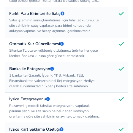
takip etmesi gereken kullanıcılara ise sadece sipariş takip
bölümü yetkileri açılabilir.
Farklı Para Birimleri ile Satış
Satış işleminin sonuçlanabilmesi için tahsilat kurumu ile
site sahibinin satış yapılacak para birimi konusunda
anlaşma yapması ve hesap açtırması gerekmektedir.
Otomatik Kur Güncellemesi
Sitenize TL olarak yüklemiş olduğunuz ürünler her gece
Merkez Bankası kuruna göre güncellenmektedir.
Banka ile Entegrasyon
1 banka ile (Garanti, İşbank, YKB, Akbank, TEB,
Finansbank’tan yalnızca birisi ile) entegrasyon Hediye
olarak sunulmaktadır. Sipariş bedeli site sahibinin
hesabına düşer. Diğer maddelerde yer alan tahsilat
kurumları ile birlikte kullanılamamaktadır.
İyzico Entegrasyonu
Pazaryeri iş modeli tahsilat entegrasyonu yapılarak
paranın satıcı ve site sahibine belirlenen komisyon
oranlarına göre site sahibinin onayı ile otomatik dağılımı
sağlanır. Site sahibinin tahsilat kurumları ile anlaşıp
anlaşmaması Softomi'un sorumluluğunda değildir.
İyzico Kart Saklama Özelliği
HEDİYE olarak sunulan tahsilat entegrasyonu sadece 1