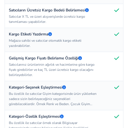
barkodu sisteme girerek, siparişin statüsünü Kargoya
Verildi olarak değiştirirler. Sistem müşteriye mail
Satıcıların Ücretsiz Kargo Bedeli Belirlemesi
göndererek siparişinin kargoya teslim edildiği bilgisini
Satıcılar X TL ve üzeri alışverişlerde ücretsiz kargo
iletir ve aynı mail içerisinde siparişe ait kargo takip kodu
tanımlaması yapabilirler.
da müşteriye iletilir.
Kargo Etiketi Yazdırma
Mağaza sahibi ve satıcılar otomatik kargo etiketi
yazdırabilirler.
Gelişmiş Kargo Fiyatı Belirleme Özelliği
Satıcılarınız ürünlerinin ağırlık ve hacimlerine göre kargo
fiyatı girebilirler ve kaç TL üzeri ücretsiz kargo olacağını
belirleyebilirler.
Kategori-Seçenek Eşleştirmesi
Bu özellik ile satıcılar Giyim kategorisinde ürün yüklerken
sadece sizin belirleyeceğiniz seçenekleri
görebileceklerdir. Örnek Renk ve Beden. Çocuk Giyim
kategorisine ürün yüklerken örnek olarak 1 yaş, 2 yaş, 3
yaş gibi ilgili kategoriye ait seçenekleri görebileceklerdir.
Kategori-Özellik Eşleştirmesi
Böylece ürünlerini çok daha kolay yükleyebilirler.
Bu özellik ile satıcılar örnek olarak Bilgisayar