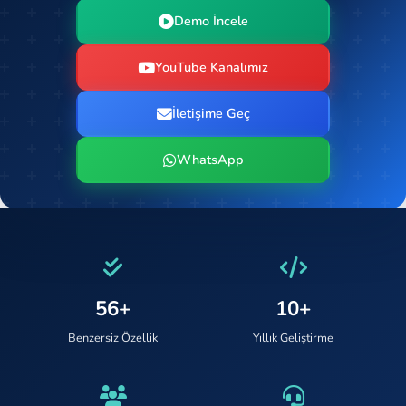
Demo İncele
YouTube Kanalımız
İletişime Geç
WhatsApp
56+
10+
Benzersiz Özellik
Yıllık Geliştirme