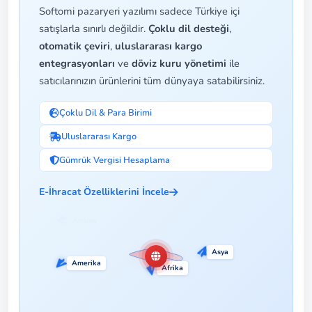
Softomi pazaryeri yazılımı sadece Türkiye içi
satışlarla sınırlı değildir.
Çoklu dil desteği
,
otomatik çeviri
,
uluslararası kargo
entegrasyonları
ve
döviz kuru yönetimi
ile
satıcılarınızın ürünlerini tüm dünyaya satabilirsiniz.
Çoklu Dil & Para Birimi
Uluslararası Kargo
Gümrük Vergisi Hesaplama
E-İhracat Özelliklerini İncele
Asya
★
Amerika
Ortadoğu
Afrika