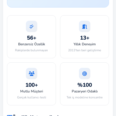
56+
13+
Benzersiz Özellik
Yıllık Deneyim
Rakiplerde bulunmayan
2013'ten beri geliştirme
100+
%100
Mutlu Müşteri
Pazaryeri Odaklı
Gerçek kullanıcı testi
Tek iş modeline konsantre