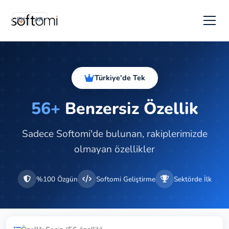
EN
AR
Türkiye'de Tek
56+
Benzersiz Özellik
Sadece Softomi'de bulunan, rakiplerimizde
olmayan özellikler
%100 Özgün
Softomi Geliştirme
Sektörde İlk