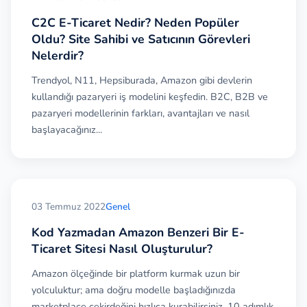
Bu pazaryeri iş modelinde hem satıcılar hem de
C2C E-Ticaret Nedir? Neden Popüler
alıcılar ticari firmalardır. Kısaca
"İşletmeden
Oldu? Site Sahibi ve Satıcının Görevleri
İşletmeye"
şeklinde ifade edilmektedir.
Nelerdir?
Bu iş modeli için en fazla bilinen site
Trendyol, N11, Hepsiburada, Amazon gibi devlerin
kullandığı pazaryeri iş modelini keşfedin. B2C, B2B ve
alibaba.com
'dur. Bu siteden bir kişinin alışveriş
pazaryeri modellerinin farkları, avantajları ve nasıl
yapabilmesi için mutlaka tüzel bir kişiliğe sahip
başlayacağınız...
olması gerekmektedir.
3- B2C+B2B Pazaryeri (Hybrid Model)
B2C+B2B Pazaryeri
, B2C+B2B Çok Satıcılı Pazaryeri
03 Temmuz 2022
Genel
Sitesi, Multi Vendor Marketplace şeklinde ifade edilir.
Kod Yazmadan Amazon Benzeri Bir E-
Satıcıların işletme olduğu ancak alıcıların hem
Ticaret Sitesi Nasıl Oluşturulur?
bireysel tüketiciler hem de işletme olduğu pazaryeri
Amazon ölçeğinde bir platform kurmak uzun bir
iş modeldir.
yolculuktur; ama doğru modelle başladığınızda
marketplace çekirdeğini hızlıca kurabilirsiniz. 10 adımlık