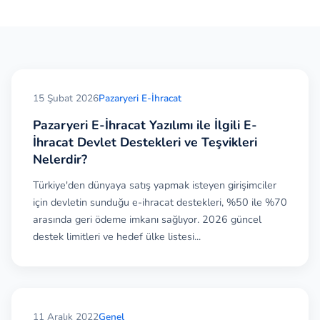
Bir de pazaryeri e-ticaret sitelerinde alıcı ve
satıcıların işletme mi, bireysel mi olduklarına göre
bazı teknik ifadeler kullanılmaktadır.
1- B2C Pazaryeri (Business to Consumer)
15 Şubat 2026
Pazaryeri E-İhracat
B2C Pazaryeri
, B2C Marketplace, B2C Multi Vendor
Marketplace gibi isimlerle ifade edilir.
Pazaryeri E-İhracat Yazılımı ile İlgili E-
İhracat Devlet Destekleri ve Teşvikleri
Satıcıların işletme olduğu ve alıcıların bireysel
Nelerdir?
tüketiciler olduğu pazaryeri iş modelidir.
Türkiye'den dünyaya satış yapmak isteyen girişimciler
için devletin sunduğu e-ihracat destekleri, %50 ile %70
Kısaca
"İşletmeden Tüketiciye"
şeklinde ifade
arasında geri ödeme imkanı sağlıyor. 2026 güncel
edilmektedir.
destek limitleri ve hedef ülke listesi...
2- B2B Pazaryeri (Business to Business)
B2B Pazaryeri
, B2B Marketplace, B2B Multi Vendor
e-ticaret sitesi şeklinde ifade edilir.
11 Aralık 2022
Genel