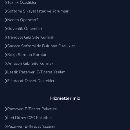
Pazaryeri e-ticaret sitelerinin
en büyük
Teknik Özellikler
avantajlarından birisi, site sahibinin herhangi bir stok
Softomi Şikayet İstek ve Yorumlar
maliyetine girmemesidir. Pazaryeri e-ticaret
Neden Opencart?
platformlarında ürünler mağaza sahipleri tarafından
Güvenlik Önlemleri
siteye yüklendiğinden site sahibi stok taşımaz, stok
Trendyol Gibi Site Kurmak
satın alma maliyetine girmez, ürünün son kullanma
Sadece Softomi'de Bulunan Özellikler
tarihinin geçmesi, ürünün serisinin bozulması,
Sıkça Sorulan Sorular
stoğun depolanması ve sevkiyatı ile takibi gibi
Amazon Gibi Site Kurmak
operasyonel maliyetleri bulunmamaktadır. Site
sahibinin görevlerini özetlemek gerekirse; pazaryeri
Lastik Pazaryeri E-Ticaret Yazılımı
platformunu yönetmek, gözlemlemek, alıcı ve
E-İhracat Devlet Destekleri
satıcıların haklarını korumak, ürün ve hizmetlerinin
zamanında teslimi için gerekli kontrolleri yapmak,
Hizmetlerimiz
alıcı ve satıcılarla iletişim halinde kalarak
Pazaryeri E-Ticaret Paketleri
hizmetlerin hızlı ve sorunsuz bir şekilde sağlanması
İleri Düzey C2C Paketleri
ile yükümlüdür.
Pazaryeri E-İhracat Yazılımı