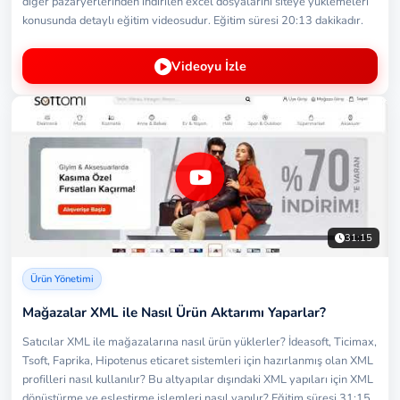
diğer pazaryerlerinden indirilen excel dosyalarını siteye yüklemeleri
konusunda detaylı eğitim videosudur. Eğitim süresi 20:13 dakikadır.
Videoyu İzle
31:15
Ürün Yönetimi
Mağazalar XML ile Nasıl Ürün Aktarımı Yaparlar?
Satıcılar XML ile mağazalarına nasıl ürün yüklerler? İdeasoft, Ticimax,
Tsoft, Faprika, Hipotenus eticaret sistemleri için hazırlanmış olan XML
profilleri nasıl kullanılır? Bu altyapılar dışındaki XML yapıları için XML
dönüştürme ve eşleştirme işlemleri nasıl yapılır? Eğitim süresi 31:15