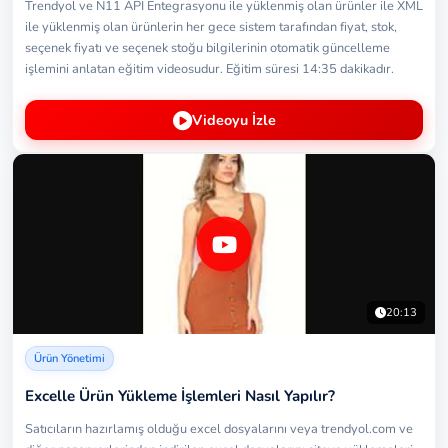
Trendyol ve N11 API Entegrasyonu ile yüklenmiş olan ürünler ile XML
ile yüklenmiş olan ürünlerin her gece sistem tarafından fiyat, stok,
seçenek fiyatı ve seçenek stoğu bilgilerinin otomatik güncelleme
işlemini anlatan eğitim videosudur. Eğitim süresi 14:35 dakikadır.
Videoyu İzle
20:13
Ürün Yönetimi
Excelle Ürün Yükleme İşlemleri Nasıl Yapılır?
Satıcıların hazırlamış olduğu excel dosyalarını veya trendyol.com ve