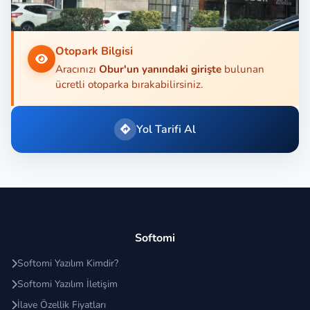
Otopark Bilgisi
Aracınızı
Obur'un yanındaki girişte
bulunan
ücretli otoparka bırakabilirsiniz.
Yol Tarifi Al
Softomi
Softomi Yazılım Kimdir?
Softomi Yazılım İletişim
İlave Özellik Fiyatları